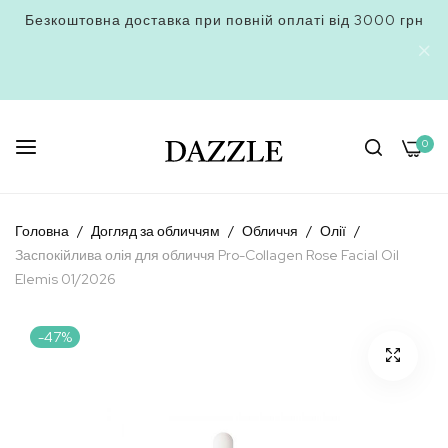
Безкоштовна доставка при повній оплаті від 3000 грн
0
Skip
to
Головна
Догляд за обличчям
Обличчя
Олії
Content
Заспокійлива олія для обличчя Pro-Collagen Rose Facial Oil
Elemis 01/2026
Перейти
-47%
до
кінця
галереї
зображень