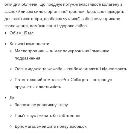
олія для обличчя, що поєднує потужні властивості колагену з
заспокійливою силою органічної троянди. Ідеально підходить
для всіх типів шкіри, особливо чутливої, забезпечує тривале
зволоження, пом’якшення і здорове сяйво.
Обʼєм: 15 мл
Ключові компоненти:
Масло троянди — знімає почервоніння і зменшує
подразнення
Олія мигдалю та жожоба — глибоко живлять і відновлюють
Патентований комплекс Pro-Collagen — покращує
пружність і еластичність
Дія:
Заспокоює реактивну шкіру
Помʼякшує і живить без обтяження
Допомагає зменшити появу зморшок