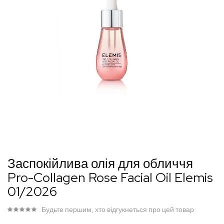
Перейти
Заспокійлива олія для обличчя
до
Pro-Collagen Rose Facial Oil Elemis
початку
01/2026
галереї
зображень
Будьте першим, хто відгукнеться про цей товар