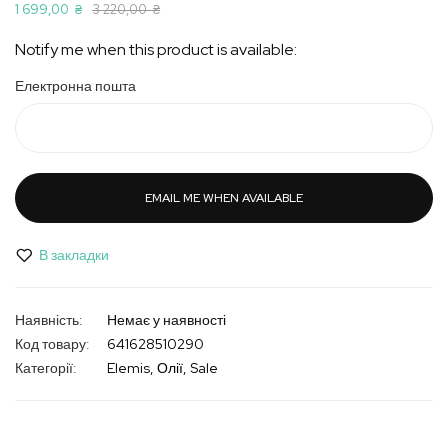
1 699,00 ₴
3 220,00 ₴
Notify me when this product is available:
Електронна пошта
EMAIL ME WHEN AVAILABLE
В закладки
Немає у наявності
Код товару
641628510290
Категорії:
Elemis
Олії
Sale