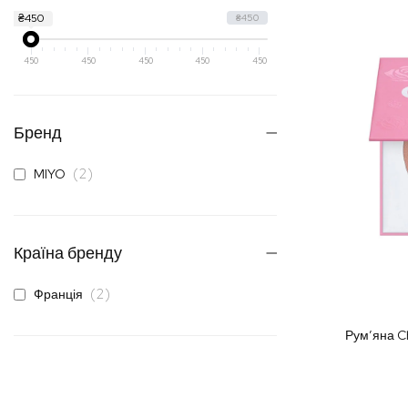
₴450
₴450
450
450
450
450
450
Бренд
елементи
2
MIYO
Країна бренду
елементи
2
Франція
Рум’яна C