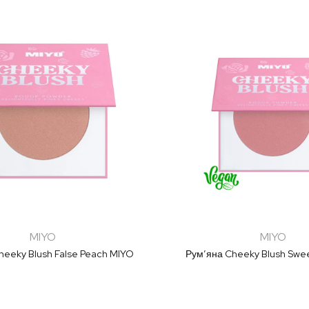
MIYO
MIYO
heeky Blush False Peach MIYO
Рум’яна Cheeky Blush Swee