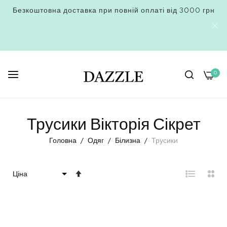
Безкоштовна доставка при повній оплаті від 3000 грн
0
Skip
to
Трусики Вікторія Сікрет
Content
Головна
Одяг
Білизна
Трусики
Сортувати
у
порядку
збільшення