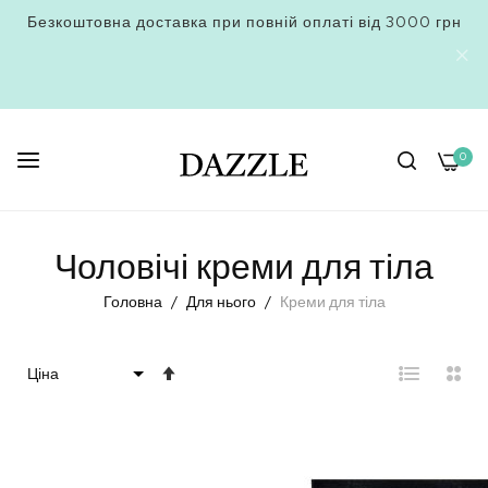
Безкоштовна доставка при повній оплаті від 3000 грн
0
Skip
to
Чоловічі креми для тіла
Content
Головна
Для нього
Креми для тіла
Сортувати
у
порядку
збільшення