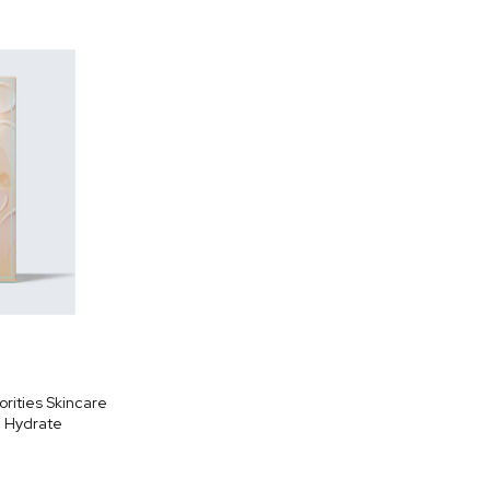
у
порядку
збільшення
rities Skincare
 + Hydrate