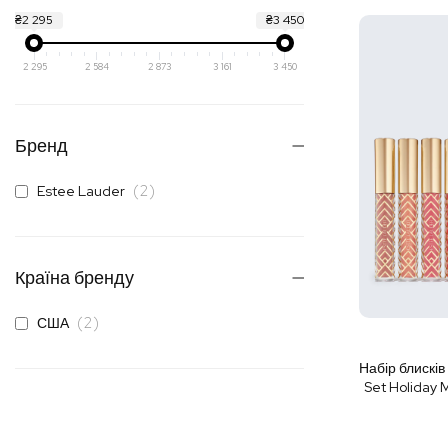
₴2 295
₴3 450
2 295
2 584
2 873
3 161
3 450
Бренд
елементи
2
Estee Lauder
Країна бренду
елементи
2
США
Набір блисків
Set Holiday 