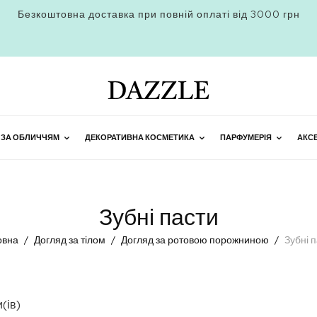
Безкоштовна доставка при повній оплаті від 3000 грн
 ЗА ОБЛИЧЧЯМ
ДЕКОРАТИВНА КОСМЕТИКА
ПАРФУМЕРІЯ
АКС
Зубні пасти
овна
Догляд за тілом
Догляд за ротовою порожниною
Зубні 
(ів)