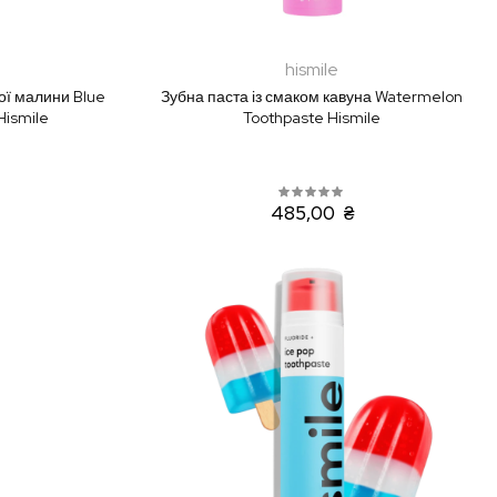
hismile
ої малини Blue
Зубна паста із смаком кавуна Watermelon
Hismile
Toothpaste Hismile
485,00 ₴