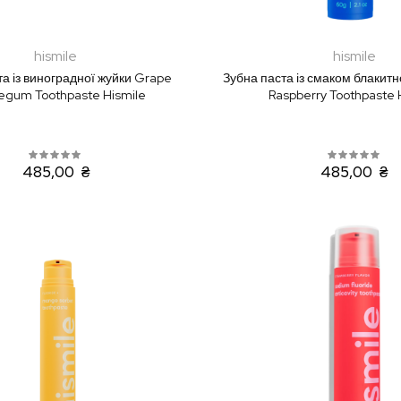
hismile
hismile
та із виноградної жуйки Grape
Зубна паста із смаком блакитн
egum Toothpaste Hismile
Raspberry Toothpaste 
485,00 ₴
485,00 ₴