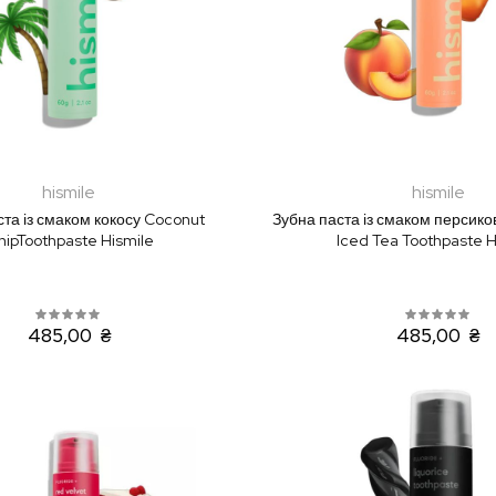
hismile
hismile
ста із смаком кокосу Coconut
Зубна паста із смаком персико
ipToothpaste Hismile
Iced Tea Toothpaste H
485,00 ₴
485,00 ₴