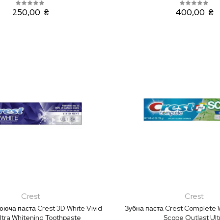
250,00 ₴
400,00 ₴
Crest
Crest
ююча паста Crest 3D White Vivid
Зубна паста Crest Complete W
ltra Whitening Toothpaste
Scope Outlast Ult