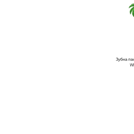
Зубна па
Wh