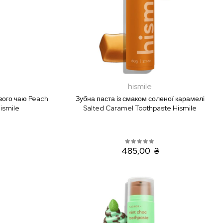
hismile
вого чаю Peach
Зубна паста із смаком соленої карамелі
ismile
Salted Caramel Toothpaste Hismile
485,00 ₴