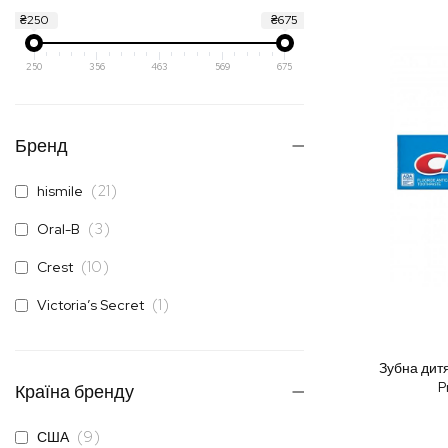
₴250
₴675
250
356
463
569
675
Бренд
елементи
21
hismile
елементи
3
Oral-B
елементи
10
Crest
позиція
1
Victoria’s Secret
Зубна дитя
P
Країна бренду
елементи
9
США