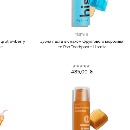
hismile
ці Strawberry
Зубна паста із смаком фруктового морозива
le
Ice Pop Toothpaste Hismile
485,00 ₴