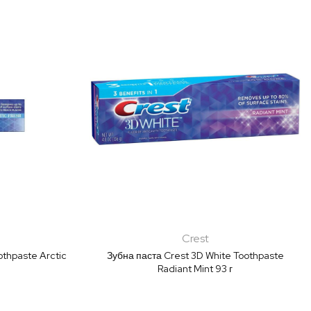
у
порядку
збільшення
Crest
othpaste Arctic
Зубна паста Crest 3D White Toothpaste
Radiant Mint 93 г