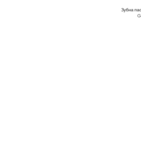
Зубна па
G