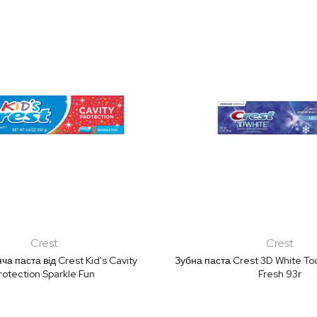
Crest
Crest
ча паста від Crest Kid's Cavity
Зубна паста Crest 3D White To
rotection Sparkle Fun
Fresh 93г