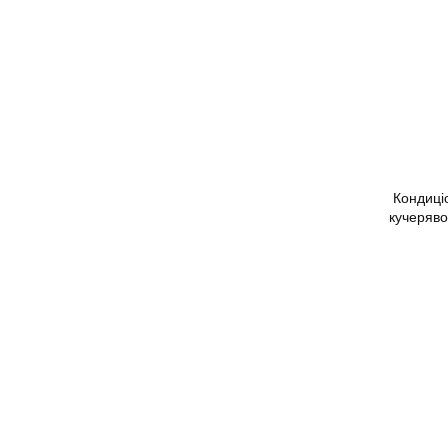
Кондиці
кучеряво