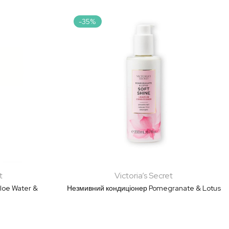
у
порядку
-35%
збільшення
t
Victoria’s Secret
loe Water &
Незмивний кондиціонер Pomegranate & Lotus