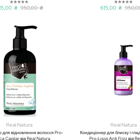
15,00 ₴
950,00 ₴
615,00 ₴
950,0
Real Natura
Real Natura
 для відновлення волосся Pro-
Кондиціонер для блиску і гла
ica Capilar від Real Natura
Pro-Lisos Anti Frizz від R