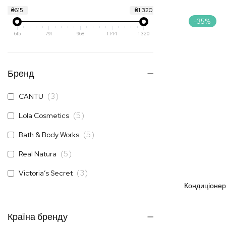
₴615
₴1 320
-35%
615
791
968
1 144
1 320
Бренд
елементи
3
CANTU
елементи
5
Lola Cosmetics
елементи
5
Bath & Body Works
елементи
5
Real Natura
елементи
3
Victoria’s Secret
Кондиціонер
Країна бренду