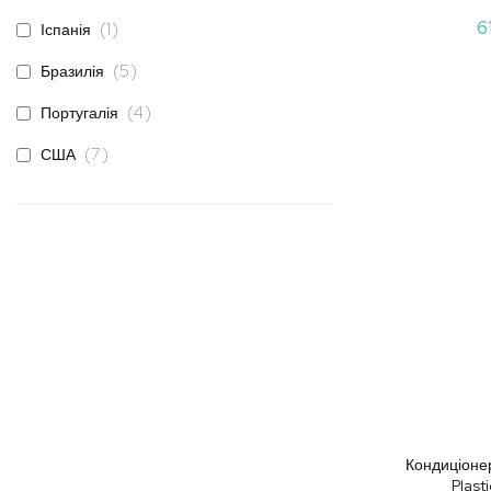
6
позиція
1
Іспанія
елементи
5
Бразилія
елементи
4
Португалія
елементи
7
США
Кондиціонер
Plast