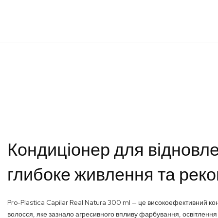
Перейти
до
початку
галереї
зображень
Кондиціонер для відновлен
глибоке живлення та реко
Pro-Plastica Capilar Real Natura 300 ml — це високоефективний 
волосся, яке зазнало агресивного впливу фарбування, освітленн