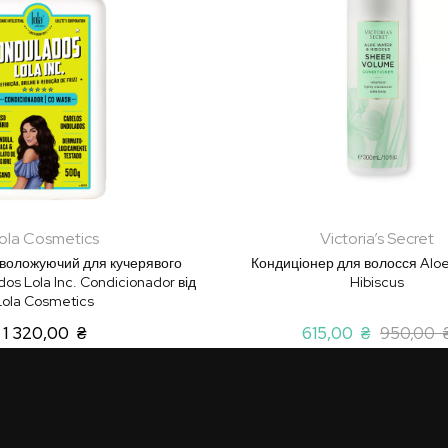
ola Cosmetics
Victoria’s Secret
зволожуючий для кучерявого
Кондиціонер для волосся Aloe
os Lola Inc. Condicionador від
Hibiscus
Lola Cosmetics
1 320,00 ₴
615,00 ₴
950,00 