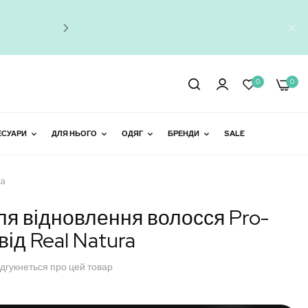
Знижки до 
0
0
ЕСУАРИ
ДЛЯ НЬОГО
ОДЯГ
БРЕНДИ
SALE
ra
ля відновлення волосся Pro-
 від Real Natura
ідгукнеться про цей товар