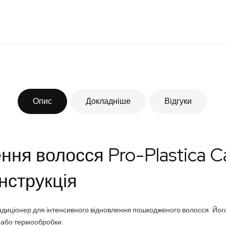
Опис
Докладніше
Відгуки
ня волосся Pro-Plastica Cap
нструкція
кондиціонер для інтенсивного відновлення пошкодженого волосся. Йо
я або термообробки.