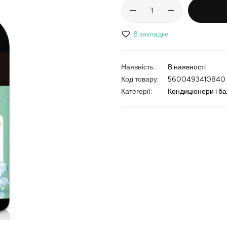
В закладки
В наявності
Код товару
5600493410840
Категорії:
Кондиціонери і б