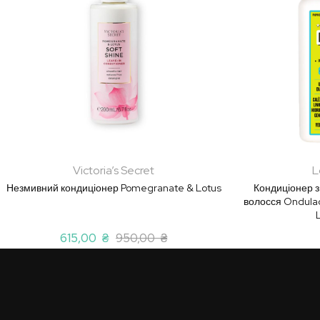
Victoria’s Secret
L
Незмивний кондиціонер Pomegranate & Lotus
Кондиціонер 
волосся Ondulad
615,00 ₴
950,00 ₴