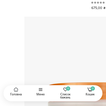
675,00 ₴
0
0
Головна
Меню
Список
Кошик
бажань