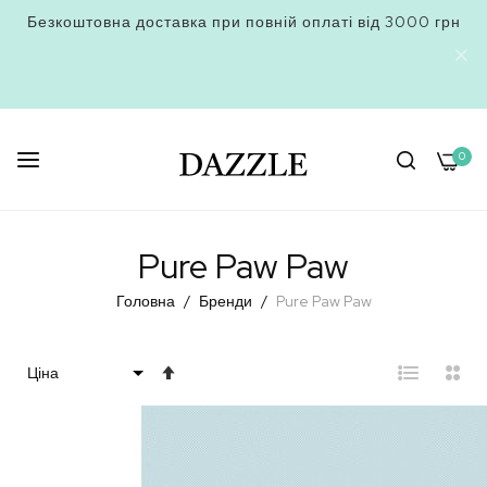
Безкоштовна доставка при повній оплаті від 3000 грн
0
Skip
to
Pure Paw Paw
Content
Головна
Бренди
Pure Paw Paw
Сортувати
у
порядку
збільшення