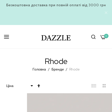
Безкоштовна доставка при повній оплаті від 3000 грн
0
Skip
to
Rhode
Content
Головна
Бренди
Rhode
Сортувати
у
порядку
збільшення