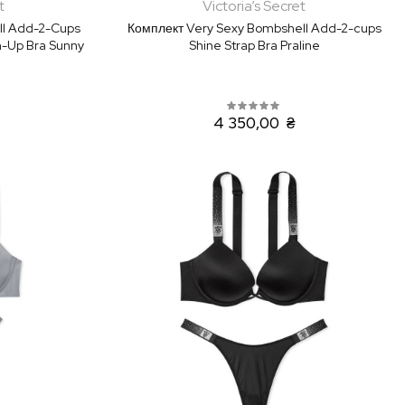
t
Victoria’s Secret
ll Add-2-Cups
Комплект Very Sexy Bombshell Add-2-cups
h-Up Bra Sunny
Shine Strap Bra Praline
4 350,00 ₴