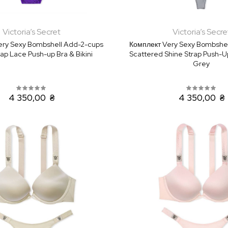
Victoria’s Secret
Victoria’s Secre
ery Sexy Bombshell Add-2-cups
Комплект Very Sexy Bombshe
rap Lace Push-up Bra & Bikini
Scattered Shine Strap Push-U
Grey
4 350,00 ₴
4 350,00 ₴