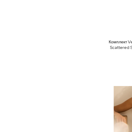
Комплект V
Scattered S