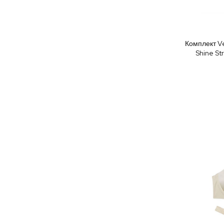
Комплект V
Shine St