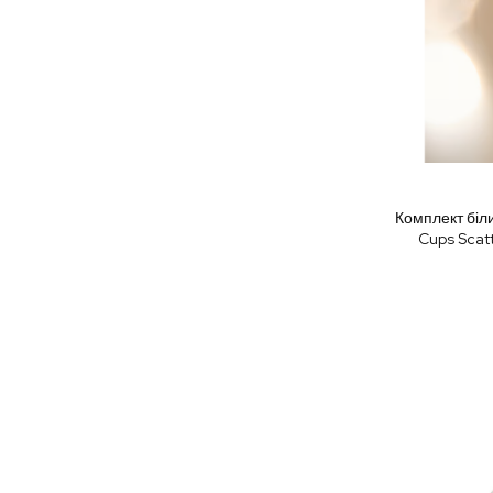
Комплект біл
Cups Scat