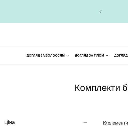
магазин у відпустці.
ідправлені після 9 серпня.
уміння!
ДОГЛЯД ЗА ВОЛОССЯМ
ДОГЛЯД ЗА ТІЛОМ
ДОГЛЯД
Комплекти бі
Ціна
19
елементи(