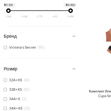
₴3 100
₴4 450
3 100
3 438
3 775
4 113
4 450
Бренд
елементи
19
Victoria’s Secret
Розмір
елементи
4
32A+XS
елементи
6
32B+XS
Комплект біл
Cups Sm
позиція
1
34A+S
елементи
9
34A+XS