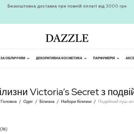
Безкоштовна доставка при повній оплаті від 3000 грн
 ЗА ОБЛИЧЧЯМ
ДЕКОРАТИВНА КОСМЕТИКА
ПАРФУМЕРІЯ
АКС
лизни Victoria’s Secret з под
Головна
Одяг
Білизна
Набори білизни
Подвійний пуш-ап
ів)