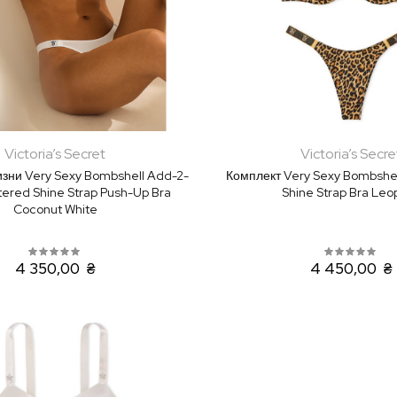
Victoria’s Secret
Victoria’s Secre
изни Very Sexy Bombshell Add-2-
Комплект Very Sexy Bombshe
tered Shine Strap Push-Up Bra
Shine Strap Bra Leo
Coconut White
4 350,00 ₴
4 450,00 ₴