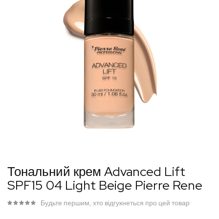
Перейти
Тональний крем Advanced Lift
до
SPF15 04 Light Beige Pierre Rene
початку
галереї
Будьте першим, хто відгукнеться про цей товар
зображень