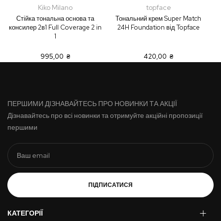
Kiko Milano
topface
Стійка тональна основа та
Тональний крем Super Match
консилер 2в1 Full Coverage 2 in
24H Foundation від Topface
1
995,00 ₴
420,00 ₴
ПЕРШИМИ ДІЗНАВАЙТЕСЬ ПРО НОВИНКИ ТА АКЦІЇ
Дізнавайтесь про всі новинки та отримуйте акційні пропозиції
першими
ПІДПИСАТИСЯ
КАТЕГОРІЇ