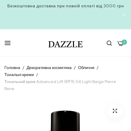
Безкоштовна доставка при повній оплаті від 3000 грн
0
Skip
to
Головна
Декоративна косметика
Обличчя
Content
Тональні креми
Тональний крем Advanced Lift SPF15 04 Light Beige Pierre
Rene
Перейти
до
кінця
галереї
зображень