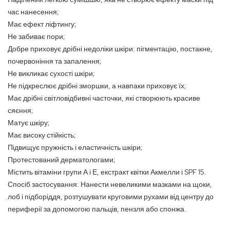
час нанесення;
Має ефект ліфтингу;
Не забиває пори;
Добре приховує дрібні недоліки шкіри: пігментацію, постакне,
почервоніння та запалення;
Не викликає сухості шкіри;
Не підкреслює дрібні зморшки, а навпаки приховує їх;
Має дрібні світловідбивні часточки, які створюють красиве
сяєння;
Матує шкіру;
Має високу стійкість;
Підвищує пружність і еластичність шкіри;
Протестований дерматологами;
Містить вітаміни групи А і Е, екстракт квітки Акмелли і SPF 15.
Спосіб застосування: Нанести невеликими мазками на щоки,
лоб і підборіддя, розтушувати круговими рухами від центру до
периферії за допомогою пальців, пензля або спонжа.