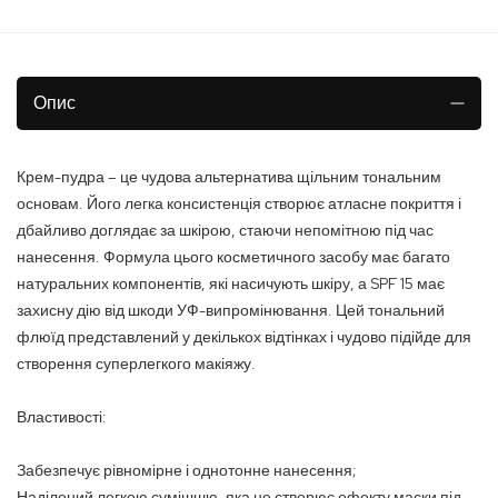
Опис
Крем-пудра – це чудова альтернатива щільним тональним
основам. Його легка консистенція створює атласне покриття і
дбайливо доглядає за шкірою, стаючи непомітною під час
нанесення. Формула цього косметичного засобу має багато
натуральних компонентів, які насичують шкіру, а SPF 15 має
захисну дію від шкоди УФ-випромінювання. Цей тональний
флюїд представлений у декількох відтінках і чудово підійде для
створення суперлегкого макіяжу.
Властивості:
Забезпечує рівномірне і однотонне нанесення;
Наділений легкою сумішшю, яка не створює ефекту маски під