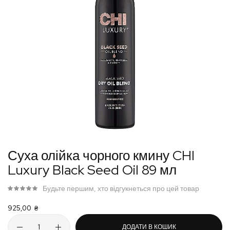
Перейти
Суха олійка чорного кмину CHI
до
Luxury Black Seed Oil 89 мл
початку
галереї
Будьте першим, хто відгукнеться про цей товар
зображень
925,00 ₴
ДОДАТИ В КОШИК