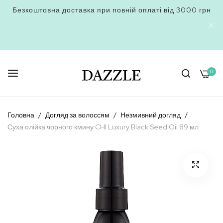
Безкоштовна доставка при повній оплаті від 3000 грн
0
Skip
to
Головна
Догляд за волоссям
Незмивний догляд
Content
Суха олійка чорного кмину CHI Luxury Black Seed Oil 89 мл
Перейти
до
кінця
галереї
зображень