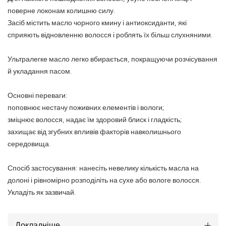
поверне локонам колишню силу.
Засіб містить масло чорного кмину і антиоксиданти, які
сприяють відновленню волосся і роблять їх більш слухняними.
Ультралегке масло легко вбирається, покращуючи розчісування
й укладання пасом.
Основні переваги:
поповнює нестачу поживних елементів і вологи;
зміцнює волосся, надає їм здоровий блиск і гладкість;
захищає від згубних впливів факторів навколишнього
середовища.
Спосіб застосування: нанесіть невелику кількість масла на
долоні і рівномірно розподіліть на сухе або вологе волосся.
Укладіть як зазвичай.
Докладніше