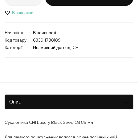
В закладки
В наявності
Код товару
633911788189
Категорії:
Незмивний догляд
CHI
Опис
Суха олійка CHI Luxury Black Seed Oil 89 мл
Для ламкого пошкоджених волосся, усуне посічені кінці і