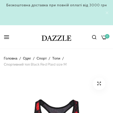
Безкоштовна доставка при повній оплаті від 3000 грн
0
Skip
to
Головна
Одяг
Спорт
Топи
Content
Спортивний топ Black Red Plaid size M
Перейти
до
кінця
галереї
зображень