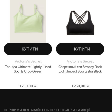
КУПИТИ
КУПИТИ
Victoria’s Secret
Victoria’s Secret
Топ-бра Ultimate Lightly Lined
Спортивний топ Strappy Back
С
Sports Crop Green
Light Impact Sports Bra Black
1 250,00 ₴
1 250,00 ₴
ПЕРШИМИ ДІЗНАВАЙТЕСЬ ПРО НОВИНКИ ТА АКЦІЇ