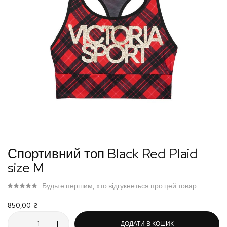
Перейти
Спортивний топ Black Red Plaid
до
size M
початку
галереї
Будьте першим, хто відгукнеться про цей товар
зображень
850,00 ₴
ДОДАТИ В КОШИК