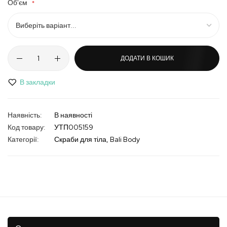
Об'єм
ДОДАТИ В КОШИК
В закладки
В наявності
Код товару
УТП005159
Категорії:
Скраби для тіла
Bali Body