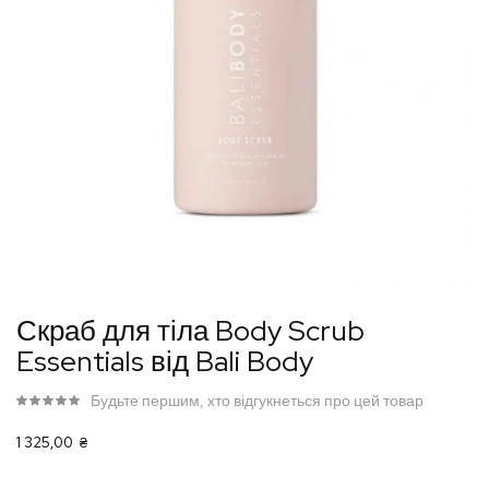
Перейти
Скраб для тіла Body Scrub
до
Essentials від Bali Body
початку
галереї
Будьте першим, хто відгукнеться про цей товар
зображень
1 325,00 ₴