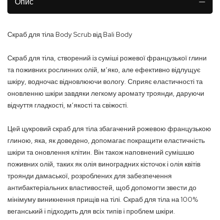
Опис
Скраб для тіла Body Scrub від Bali Body
Скраб для тіла, створений із суміші рожевої французької глини
та поживних рослинних олій, м’яко, але ефективно відлущує
шкіру, водночас відновлюючи вологу. Сприяє еластичності та
оновленню шкіри завдяки легкому аромату троянди, даруючи
відчуття гладкості, м’якості та свіжості.
Цей цукровий скраб для тіла збагачений рожевою французькою
глиною, яка, як доведено, допомагає покращити еластичність
шкіри та оновлення клітин. Він також наповнений сумішшю
поживних олій, таких як олія виноградних кісточок і олія квітів
троянди дамаської, розроблених для забезпечення
антибактеріальних властивостей, щоб допомогти звести до
мінімуму виникнення прищів на тілі. Скраб для тіла на 100%
веганський і підходить для всіх типів і проблем шкіри.