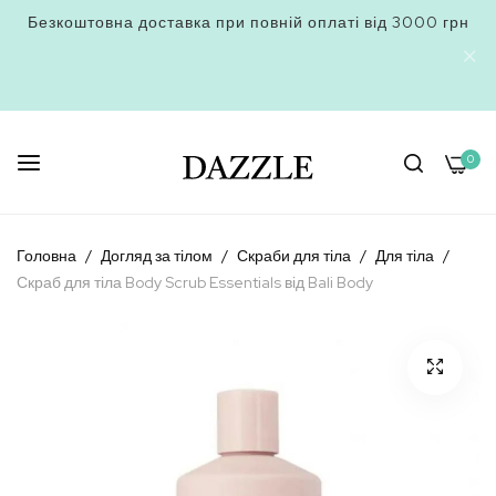
Безкоштовна доставка при повній оплаті від 3000 грн
0
Skip
to
Головна
Догляд за тілом
Скраби для тіла
Для тіла
Content
Скраб для тіла Body Scrub Essentials від Bali Body
Перейти
до
кінця
галереї
зображень