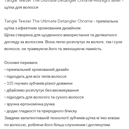
Tangle Teezer The Ultimate Detangler Chrome Midnight Silver -
щітка для волосся
Tangle Teezer The Ultimate Detangler Chrome - преміальна
щітка з ефектним хромованим дизайном.
Щітка створена для щоденного використання та делікатного
догляду за волоссям. Вона легко розплутує як вологе, так і сухе
волосся, не травмуючи його та зменшуючи ламкість.
Основні переваги:
• преміальний хромований дизайн
• підходить для всіх типів волосся
• 325 гнучких зубчиків різної довжини
• дбайливо розплутує без висмикування
• підходить для вологого та сухого волосся
• зручна ергономічна ручка
• додає гладкості та природного блиску
Завдяки запатентованій технології зубчиків щітка м’яко ковзає
по волоссю, роблячи його більш слухняним і доглянутим.