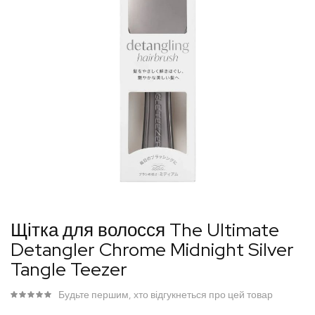
Перейти
Щітка для волосся The Ultimate
до
Detangler Chrome Midnight Silver
початку
Tangle Teezer
галереї
зображень
Будьте першим, хто відгукнеться про цей товар