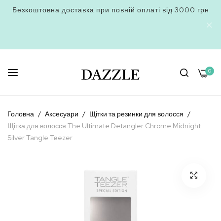
Безкоштовна доставка при повній оплаті від 3000 грн
0
Skip
to
Головна
Аксесуари
Щітки та резинки для волосся
Content
Щітка для волосся The Ultimate Detangler Chrome Midnight
Silver Tangle Teezer
Перейти
до
кінця
галереї
зображень