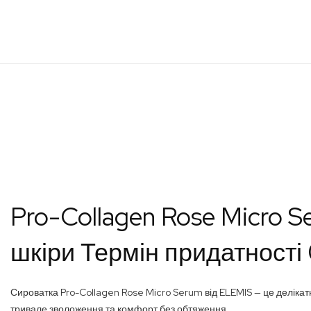
Перейти
до
початку
галереї
зображень
Pro-Collagen Rose Micro 
шкіри Термін придатності
Сироватка Pro-Collagen Rose Micro Serum від ELEMIS — це делікат
тривале зволоження та комфорт без обтяження.