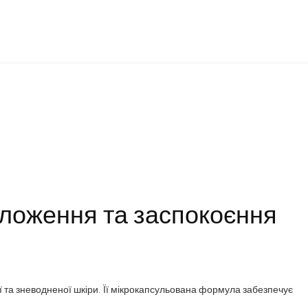
оложення та заспокоєння
ї та зневодненої шкіри. Її мікрокапсульована формула забезпечує