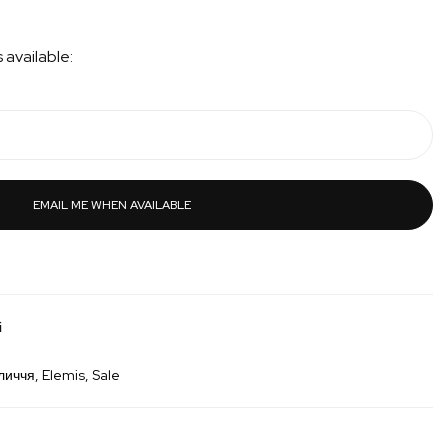
 available:
EMAIL ME WHEN AVAILABLE
і
личчя
Elemis
Sale