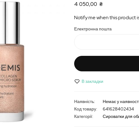
4 050,00 ₴
Notify me when this product is
Електронна пошта
В закладки
Немає у наявност
Код товару
641628402434
Категорії:
Сироватки для об