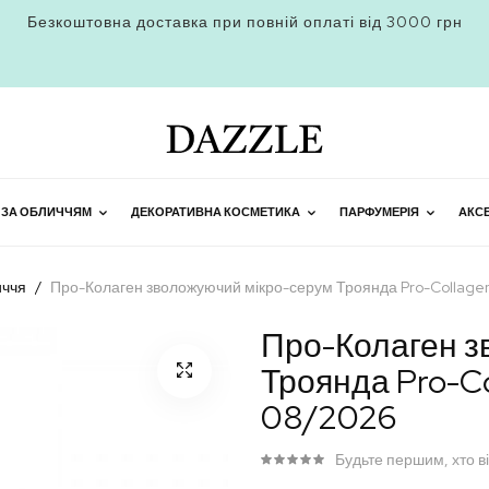
Безкоштовна доставка при повній оплаті від 3000 грн
 ЗА ОБЛИЧЧЯМ
ДЕКОРАТИВНА КОСМЕТИКА
ПАРФУМЕРІЯ
АКС
иччя
Про-Колаген зволожуючий мікро-серум Троянда Pro-Collage
Про-Колаген з
Троянда Pro-Co
08/2026
Будьте першим, хто в