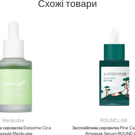
Схожі товари
Medicube
ROUND LAB
а сироватка Exosome Cica
Заспокійлива сироватка Pine Ca
poule Medicube
Ampоule Serum ROUND 