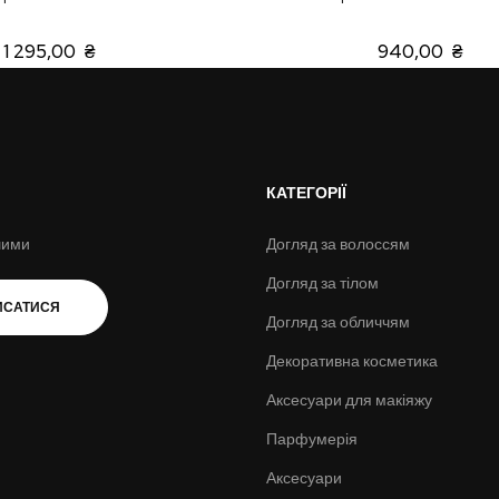
1 295,00 ₴
940,00 ₴
КАТЕГОРІЇ
шими
Догляд за волоссям
Догляд за тілом
ИСАТИСЯ
Догляд за обличчям
Декоративна косметика
Аксесуари для макіяжу
Парфумерія
Аксесуари