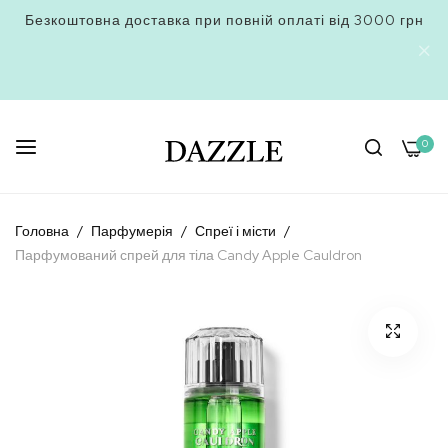
Безкоштовна доставка при повній оплаті від 3000 грн
0
Skip
to
Головна
Парфумерія
Спреї і місти
Content
Парфумований спрей для тіла Candy Apple Cauldron
Перейти
до
кінця
галереї
зображень