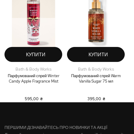
КУПИТИ
КУПИТИ
Bath & Body Works
Bath & Body Works
Парфумований спрей Winter
Парфумований спрей Warm
П
Candy Apple Fragrance Mist
Vanilla Sugar 75 мл
595,00 ₴
395,00 ₴
ПЕРШИМИ ДІЗНАВАЙТЕСЬ ПРО НОВИНКИ ТА АКЦІЇ