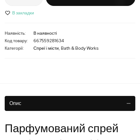
В закладки
В наявності
Код товару
667559281634
Категорії:
Спреї і місти
Bath & Body Works
Опис
Парфумований спрей