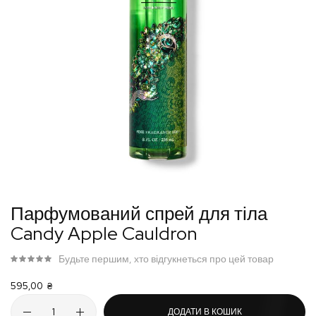
Перейти
Парфумований спрей для тіла
до
Candy Apple Cauldron
початку
галереї
Будьте першим, хто відгукнеться про цей товар
зображень
595,00 ₴
ДОДАТИ В КОШИК