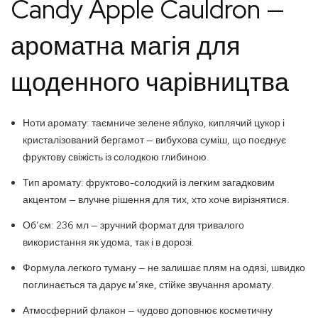
Candy Apple Cauldron —
ароматна магія для
щоденного чарівництва
Ноти аромату: таємниче зелене яблуко, киплячий цукор і
кристалізований бергамот — вибухова суміш, що поєднує
фруктову свіжість із солодкою глибиною.
Тип аромату: фруктово-солодкий із легким загадковим
акцентом — влучне рішення для тих, хто хоче вирізнятися.
Обʼєм: 236 мл — зручний формат для тривалого
використання як удома, так і в дорозі.
Формула легкого туману — не залишає плям на одязі, швидко
поглинається та дарує м’яке, стійке звучання аромату.
Атмосферний флакон — чудово доповнює косметичну