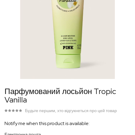
Перейти
Парфумований лосьйон Tropic
до
Vanilla
початку
галереї
Будьте першим, хто відгукнеться про цей товар
зображень
Notify me when this product is available:
Електронна пошта