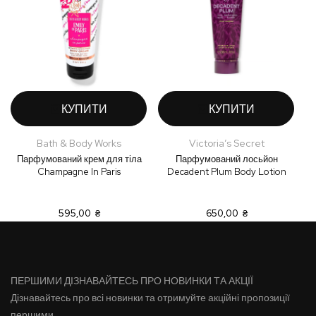
КУПИТИ
КУПИТИ
Bath & Body Works
Victoria’s Secret
Парфумований крем для тіла
Парфумований лосьйон
Champagne In Paris
Decadent Plum Body Lotion
ш
595,00 ₴
650,00 ₴
ПЕРШИМИ ДІЗНАВАЙТЕСЬ ПРО НОВИНКИ ТА АКЦІЇ
Дізнавайтесь про всі новинки та отримуйте акційні пропозиції
першими