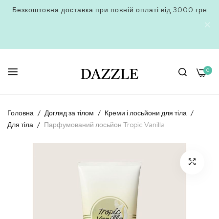
Безкоштовна доставка при повній оплаті від 3000 грн
0
Skip
to
Головна
Догляд за тілом
Креми і лосьйони для тіла
Content
Для тіла
Парфумований лосьйон Tropic Vanilla
Перейти
до
кінця
галереї
зображень