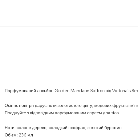
Перейти
до
початку
галереї
зображень
Парфумований лосьйон Golden Mandarin Saffron від Victoria's Se
Осіннє повітря дарує ноти золотистого цвіту, медових фруктів і м'
Поєднуйте з відповідним парфумованим спреєм для тіла.
Ноти: солоне дерево, солодкий шафран, золотий бурштин
Об'єм: 236 мл