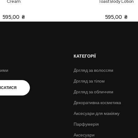
Cream
Toast Body Lotion
595,00 ₴
595,00 ₴
КАТЕГОРІЇ
шими
Догляд за волоссям
Догляд за тілом
ИСАТИСЯ
Догляд за обличчям
Декоративна косметика
Аксесуари для макіяжу
Парфумерія
Аксесуари