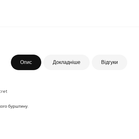
Опис
Докладніше
Відгуки
cret
якого бурштину.