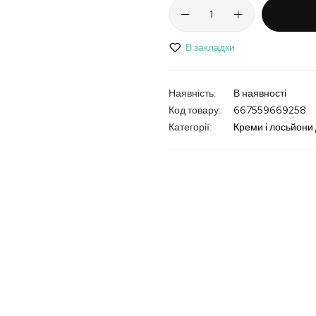
В закладки
В наявності
Код товару
667559669258
Категорії:
Креми і лосьйони 