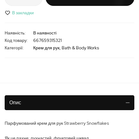
В закладки
В наявності
Код товару
667659315321
Категорії:
Крем для рук
Bath & Body Works
Опис
Парфумований крем для рук Strawberry Snowflakes
Як це пахне: пухнастий, фруктовий шквал.