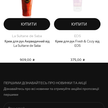
КУПИТИ
КУПИТИ
La Sultane de Saba
EOS
Крем для рук Аюрведичний від
Крем для рук Fresh & Cozy від
La Sultane de Saba
EOS
909,00 ₴
375,00 ₴
ПЕРШИМИ ДІЗНАВАЙТЕСЬ ПРО НОВИНКИ ТА АКЦІЇ
Дізнавайтесь про всі новинки та отримуйте акційні пропозиції
першими