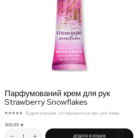
Перейти
Парфумований крем для рук
до
Strawberry Snowflakes
початку
галереї
Будьте першим, хто відгукнеться про цей товар
зображень
300,00 ₴
ДОДАТИ В КОШИК