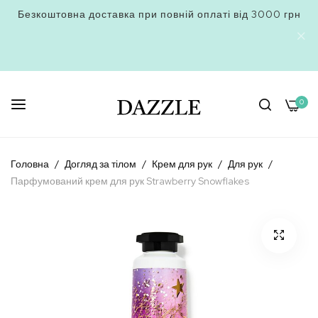
Безкоштовна доставка при повній оплаті від 3000 грн
0
Skip
to
Головна
Догляд за тілом
Крем для рук
Для рук
Content
Парфумований крем для рук Strawberry Snowflakes
Перейти
до
кінця
галереї
зображень