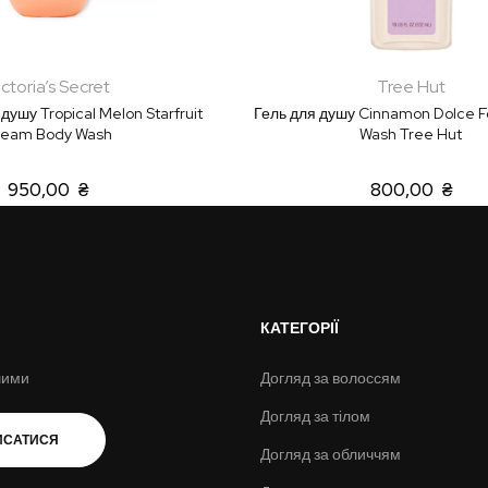
ictoria’s Secret
Tree Hut
душу Tropical Melon Starfruit
Гель для душу Cinnamon Dolce 
ream Body Wash
Wash Tree Hut
950,00 ₴
800,00 ₴
КАТЕГОРІЇ
шими
Догляд за волоссям
Догляд за тілом
ИСАТИСЯ
Догляд за обличчям