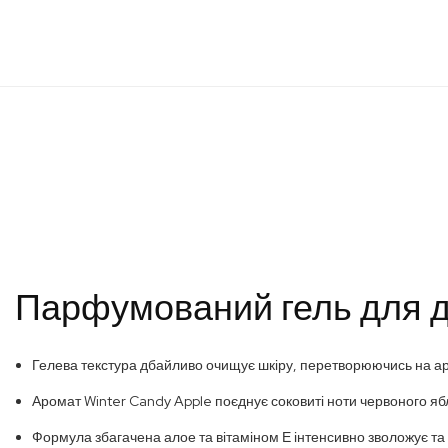
Перейти
до
початку
галереї
зображень
Парфумований гель для ду
Гелева текстура дбайливо очищує шкіру, перетворюючись на а
Аромат Winter Candy Apple поєднує соковиті ноти червоного яб
Формула збагачена алое та вітаміном Е інтенсивно зволожує та 