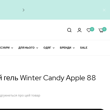
Знижки до 
0
0
ЕСУАРИ
ДЛЯ НЬОГО
ОДЯГ
БРЕНДИ
SALE
гель Winter Candy Apple 88
ідгукнеться про цей товар