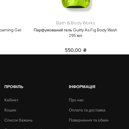
Bath & Body Works
Foaming Gel
Парфумований гель Guilty As Fig Body Wash
295 мл
550,00 ₴
ПРОФІЛЬ
ІНФОРМАЦІЯ
Кабінет
Про нас
Кошик
Оплата та доставка
Список бажань
Повернення та обмін