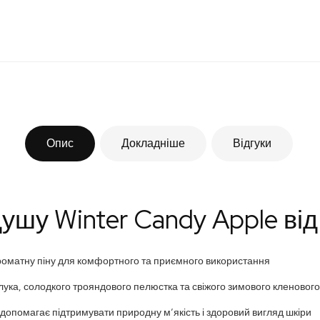
Опис
Докладніше
Відгуки
шу Winter Candy Apple від
роматну піну для комфортного та приємного використання
лука, солодкого трояндового пелюстка та свіжого зимового кленового
допомагає підтримувати природну м’якість і здоровий вигляд шкіри