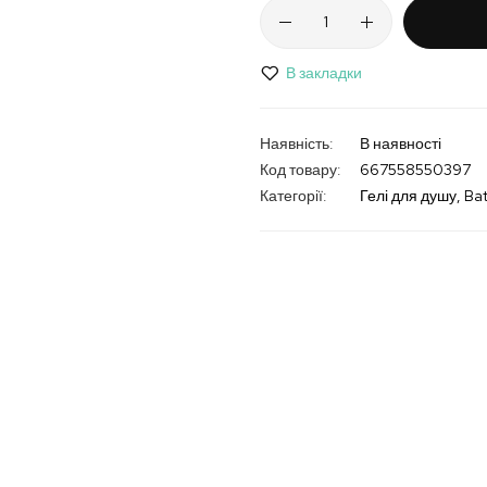
В закладки
В наявності
Код товару
667558550397
Категорії:
Гелі для душу
Ba