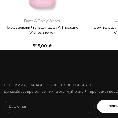
Bath & Body Works
V
Парфумований гель для душу A Thousand
Крем-гель для 
Wishes 295 мл
C
595,00 ₴
ПЕРШИМИ ДІЗНАВАЙТЕСЬ ПРО НОВИНКИ ТА АКЦІЇ
Дізнавайтесь про всі новинки та отримуйте акційні пропозиції пер
ПІДП