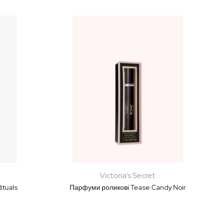
Victoria’s Secret
ituals
Парфуми роликові Tease Candy Noir