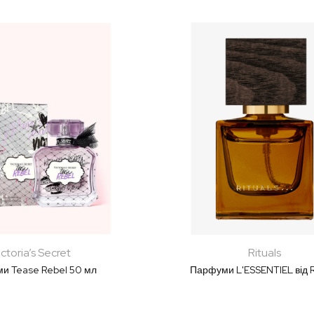
ictoria’s Secret
Rituals
и Tease Rebel 50 мл
Парфуми L'ESSENTIEL від R