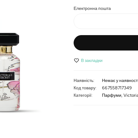
Електронна пошта
В закладки
Немає у наявност
Код товару
667558717349
Категорії:
Парфуми
Victori