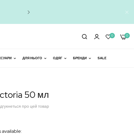
Знижки до 
0
0
ЕСУАРИ
ДЛЯ НЬОГО
ОДЯГ
БРЕНДИ
SALE
toria 50 мл
ідгукнеться про цей товар
 available: