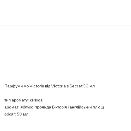
Перейти
до
початку
галереї
зображень
Парфуми Xo Victoria від Victoria's Secret 50 мл
тип аромату: квіткові
аромат: яблуко, троянда Вікторія і англійський плющ
обсяг: 50 мл