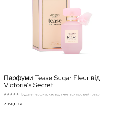
Перейти
Парфуми Tease Sugar Fleur від
до
Victoria's Secret
початку
галереї
Будьте першим, хто відгукнеться про цей товар
зображень
2 950,00 ₴