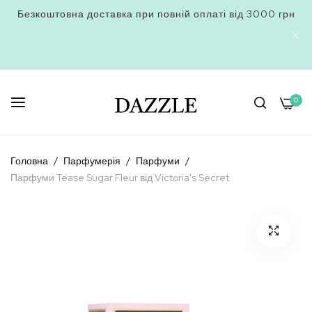
Безкоштовна доставка при повній оплаті від 3000 грн
0
Skip
to
Головна
Парфумерія
Парфуми
Content
Парфуми Tease Sugar Fleur від Victoria's Secret
Перейти
до
кінця
галереї
зображень