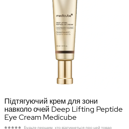
Перейти
Підтягуючий крем для зони
до
навколо очей Deep Lifting Peptide
початку
Eye Cream Medicube
галереї
зображень
Будьте першим, хто відгукнеться про цей товар