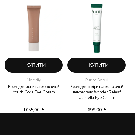
КУПИТИ
КУПИТИ
Needly
Purito Seoul
Крем для зони навколо очей
Крем для шкіри навколо очей
К
Youth Core Eye Cream
центеллою Wonder Releaf
Centella Eye Cream
1 055,00 ₴
699,00 ₴