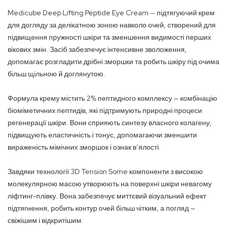
Medicube Deep Lifting Peptide Eye Cream — підтягуючий крем
для догляду за делікатною зоною навколо очей, створений для
підвищення пружності шкіри та зменшення видимості перших
вікових змін. Засіб забезпечує інтенсивне зволоження,
допомагає розгладити дрібні зморшки та робить шкіру під очима
більш щільною й доглянутою.
Формула крему містить 2% пептидного комплексу — комбінацію
біоміметичних пептидів, які підтримують природні процеси
регенерації шкіри. Вони сприяють синтезу власного колагену,
підвищують еластичність і тонус, допомагаючи зменшити
вираженість мімічних зморшок і ознак в’ялості.
Завдяки технології 3D Tension Some компоненти з високою
молекулярною масою утворюють на поверхні шкіри невагому
ліфтинг-плівку. Вона забезпечує миттєвий візуальний ефект
підтягнення, робить контур очей більш чітким, а погляд —
свіжішим і відкритішим.