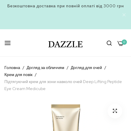
Безкоштовна доставка при повній оплаті від 3000 грн
0
Skip
to
Головна
Догляд за обличчям
Догляд для очей
Content
Крем для повік
Підтягуючий крем для зони навколо очей Deep Lifting Peptide
Eye Cream Medicube
Перейти
до
кінця
галереї
зображень