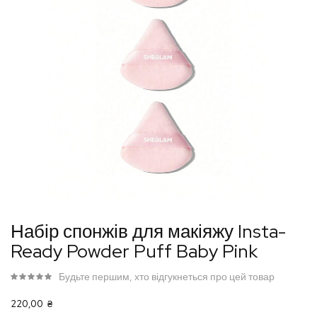
Перейти
Набір спонжів для макіяжу Insta-
до
Ready Powder Puff Baby Pink
початку
галереї
Будьте першим, хто відгукнеться про цей товар
зображень
220,00 ₴