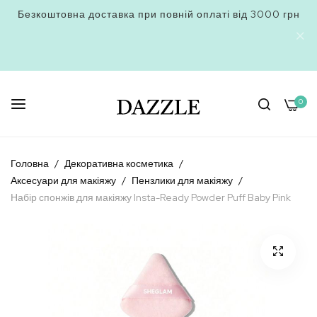
Безкоштовна доставка при повній оплаті від 3000 грн
0
Skip
to
Головна
Декоративна косметика
Content
Аксесуари для макіяжу
Пензлики для макіяжу
Набір спонжів для макіяжу Insta-Ready Powder Puff Baby Pink
Перейти
до
кінця
галереї
зображень