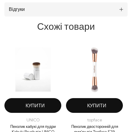
Відгуки
Схожі товари
КУПИТИ
КУПИТИ
UNICO
topface
Пензлик кабукі для пудри
Пензлик двосторонній для
П
Kabuki Brush від UNICO
рум'ян від Topface F29