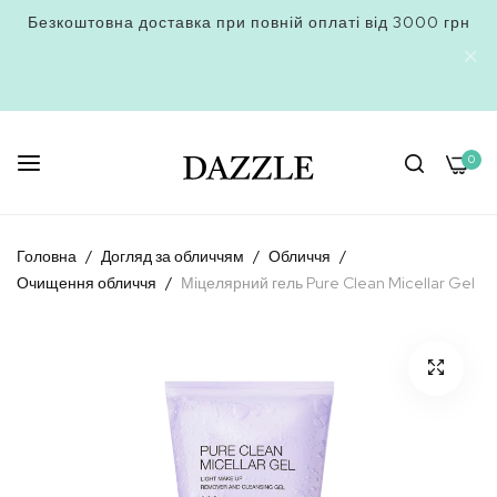
Безкоштовна доставка при повній оплаті від 3000 грн
0
Skip
to
Головна
Догляд за обличчям
Обличчя
Content
Очищення обличчя
Міцелярний гель Pure Clean Micellar Gel
Перейти
до
кінця
галереї
зображень