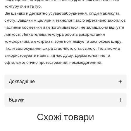
контуру очей та губ.
Він швидко й делікатно усуває забруднення, сліди макіяжу та
смогу. Завдяки міцелярній технології засіб ефективно захоплює
частинки косметики й легко змивається, не залишаючи відчуття
липкості. Легка гелева текстура робить використання
комфортним, а екстракт півонії пом’якшує та заспокоює шкіру.
Після застосування шкіра стає чистою та свіжою. Гель можна
використовувати навіть під час душу. Дерматологічно та
офтальмологічно протестований, некомедогенний.
Докладніше
Відгуки
Схожі товари