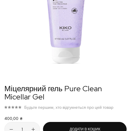
Перейти
Міцелярний гель Pure Clean
до
Micellar Gel
початку
галереї
Будьте першим, хто відгукнеться про цей товар
зображень
400,00 ₴
ДОДАТИ В КОШИК