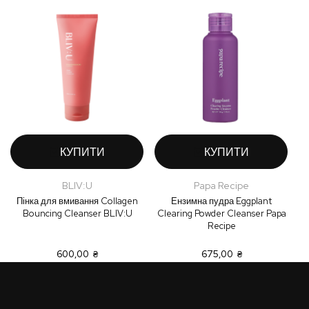
КУПИТИ
КУПИТИ
BLIV:U
Papa Recipe
Пінка для вмивання Collagen
Ензимна пудра Eggplant
Bouncing Cleanser BLIV:U
Clearing Powder Cleanser Papa
C
Recipe
600,00 ₴
675,00 ₴