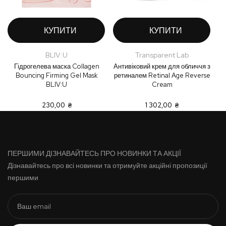
КУПИТИ
КУПИТИ
BLIV:U
Transparent Lab
Гідрогелева маска Collagen
Антивіковий крем для обличчя з
Bouncing Firming Gel Mask
ретиналем Retinal Age Reverse
S
BLIV:U
Cream
230,00 ₴
1 302,00 ₴
ПЕРШИМИ ДІЗНАВАЙТЕСЬ ПРО НОВИНКИ ТА АКЦІЇ
Дізнавайтесь про всі новинки та отримуйте акційні пропозиції
першими