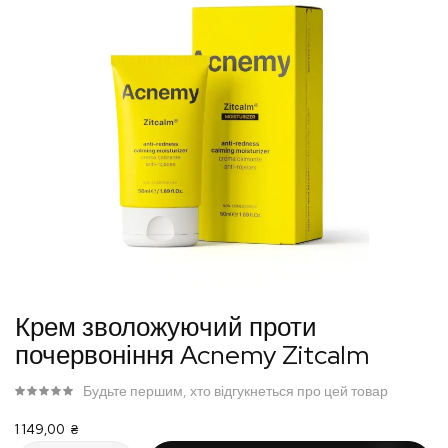
Перейти
Крем зволожуючий проти
до
почервоніння Acnemy Zitcalm
початку
галереї
Будьте першим, хто відгукнеться про цей товар
зображень
1 149,00 ₴