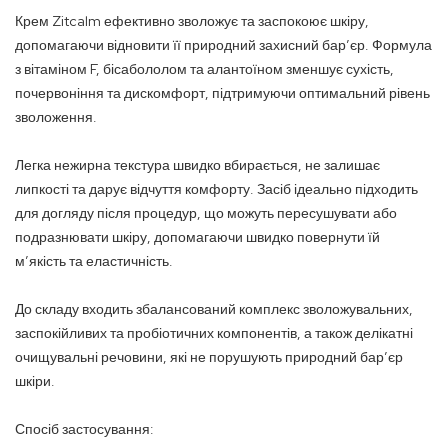
Крем Zitcalm ефективно зволожує та заспокоює шкіру,
допомагаючи відновити її природний захисний бар’єр. Формула
з вітаміном F, бісабололом та алантоїном зменшує сухість,
почервоніння та дискомфорт, підтримуючи оптимальний рівень
зволоження.
Легка нежирна текстура швидко вбирається, не залишає
липкості та дарує відчуття комфорту. Засіб ідеально підходить
для догляду після процедур, що можуть пересушувати або
подразнювати шкіру, допомагаючи швидко повернути їй
м’якість та еластичність.
До складу входить збалансований комплекс зволожувальних,
заспокійливих та пробіотичних компонентів, а також делікатні
очищувальні речовини, які не порушують природний бар’єр
шкіри.
Спосіб застосування: