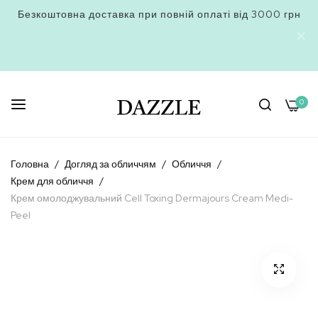
Безкоштовна доставка при повній оплаті від 3000 грн
0
Skip
to
Головна
Догляд за обличчям
Обличчя
Content
Крем для обличчя
Крем омолоджувальний Cell Toxing Dermajours Cream Medi-
Peel
Перейти
до
кінця
галереї
зображень