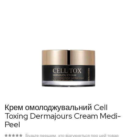
Перейти
Крем омолоджувальний Cell
до
Toxing Dermajours Cream Medi-
початку
Peel
галереї
зображень
Будьте першим, хто відгукнеться про цей товар