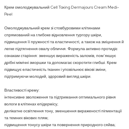
Крем омолоджувальний Cell Toxing Dermajours Cream Medi-
Peel
Омолоджувальний крем зі стовбуровими клітинами
спрямований на глибоке відновлення тургору шкіри,
підвищення її пружності та еластичності, а також на зміцнення й
легке підтягнення овалу обличчя. Формула активно протидіє
ознакам старіння: зменшує вираженість заломів, пом’якшує
дрібні мімічні зморшки та допомагає скоротити глибші. Крем
підвищує еластичність тканин і уповільнює вікові зміни,
підтримуючи молодий, здоровий вигляд шкіри.
Властивості крему:
інтенсивне зволоження та підтримання оптимального рівня
вологи в клітинах епідермісу;
делікатне освітлення тону, зменшення вираженості пігментації
та темних вікових плям;
підвищення тонусу шкіри та повернення природного сяйва;