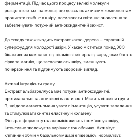
ферментації. Під час цього процесу великі молекули
розщеплюються на менші, що дозволяє активним компонентам
проникати глибше в шкіру, посилювати клітинне оновлення та
забезпечувати потужний антиоксидантний захист.
До складу також входить екстракт какао-дерева — справжній
суперфуд для молодості шкіри. У какао міститься понад 380
біоактивних компонентів, вітамінів і мінералів, серед яких багато
сірки та магнію, що заспокоюють шкіру, зменшують
почервоніння та підтримують здоровий вигляд.
Активні інгредієнти крему
Екстракт альбатреллуса має потужні антиоксидантні,
протизапальні та антивікові властивості. Містить вітаміни групи
B, які допомагають зменшувати пігментацію, усувати запалення
та стимулювати синтез еластину й колагену.
Фільтрат ферменту галактомісіс живить і пом’якшує шкіру,
інтенсивно зволожує та вирівнює тон обличчя. Активізує
клітинний обмін у базальному шарі епідермісу, нормалізує