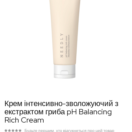
Перейти
Крем інтенсивно-зволожуючий з
до
екстрактом гриба pH Balancing
початку
Rich Cream
галереї
зображень
Будьте першим, хто відгукнеться про цей товар