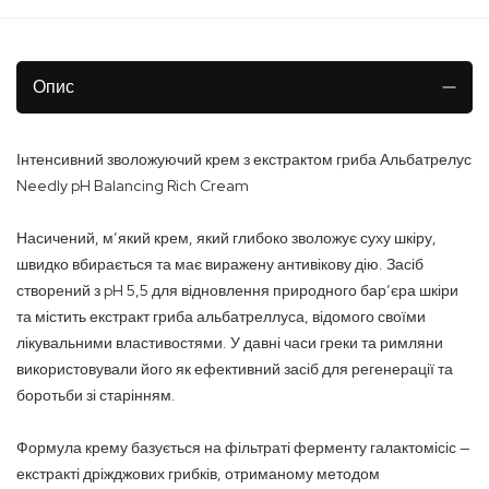
Опис
Інтенсивний зволожуючий крем з екстрактом гриба Альбатрелус
Needly pH Balancing Rich Cream
Насичений, м’який крем, який глибоко зволожує суху шкіру,
швидко вбирається та має виражену антивікову дію. Засіб
створений з pH 5,5 для відновлення природного бар’єра шкіри
та містить екстракт гриба альбатреллуса, відомого своїми
лікувальними властивостями. У давні часи греки та римляни
використовували його як ефективний засіб для регенерації та
боротьби зі старінням.
Формула крему базується на фільтраті ферменту галактомісіс —
екстракті дріжджових грибків, отриманому методом