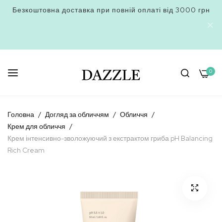
Безкоштовна доставка при повній оплаті від 3000 грн
0
Skip
to
Головна
Догляд за обличчям
Обличчя
Content
Крем для обличчя
Крем інтенсивно-зволожуючий з екстрактом гриба pH Balancing
Rich Cream
Перейти
до
кінця
галереї
зображень