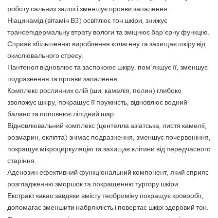
роботу сальних залоз і зменшує прояви запалення.
Ніацинамід (вітамін В3) освітлює тон шкіри, знижує
трансепідермальну втрату вологи та зміцнює бар’єрну функцію.
Сприяє збільшенню вироблення колагену та захищає шкіру від
окислювального стресу.
Пантенол відновлює та заспокоює шкіру, пом’якшує її, зменшує
подразнення та прояви запалення.
Комплекс рослинних олій (ши, камелія, полин) глибоко
зволожує шкіру, покращує її пружність, відновлює водний
баланс та поповнює ліпідний шар.
Відновлювальний комплекс (центелла азіатська, листя камелії,
розмарин, екліпта) знімає подразнення, зменшує почервоніння,
покращує мікроциркуляцію та захищає клітини від передчасного
старіння.
Аденозин ефективний функціональний компонент, який сприяє
розгладженню зморшок та покращенню тургору шкіри.
Екстракт какао завдяки вмісту теоброміну покращує кровообіг,
допомагає зменшити набряклість і повертає шкірі здоровий тон.