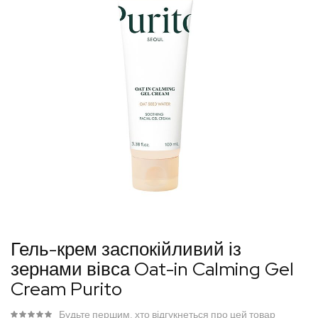
Перейти
Гель-крем заспокійливий із
до
зернами вівса Oat-in Calming Gel
початку
Cream Purito
галереї
зображень
Будьте першим, хто відгукнеться про цей товар