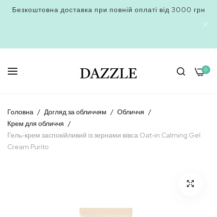
Безкоштовна доставка при повній оплаті від 3000 грн
0
Skip
to
Головна
Догляд за обличчям
Обличчя
Content
Крем для обличчя
Гель-крем заспокійливий із зернами вівса Oat-in Calming Gel
Cream Purito
Перейти
до
кінця
галереї
зображень