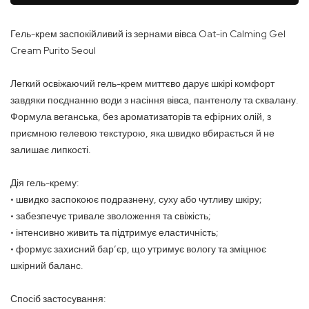
Гель-крем заспокійливий із зернами вівса Oat-in Calming Gel
Cream Purito Seoul
Легкий освіжаючий гель-крем миттєво дарує шкірі комфорт
завдяки поєднанню води з насіння вівса, пантенолу та сквалану.
Формула веганська, без ароматизаторів та ефірних олій, з
приємною гелевою текстурою, яка швидко вбирається й не
залишає липкості.
Дія гель-крему:
• швидко заспокоює подразнену, суху або чутливу шкіру;
• забезпечує тривале зволоження та свіжість;
• інтенсивно живить та підтримує еластичність;
• формує захисний бар’єр, що утримує вологу та зміцнює
шкірний баланс.
Спосіб застосування: