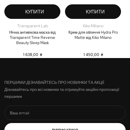
КУПИТИ
КУПИТИ
Transparent Lab
Kiko Milano
Нічна антивікова маска від
Крем для обличчя Hydra Pro
Transparent Time Reverse
Matte від Kiko Milano
Beauty Sleep Mask
1 638,00 ₴
1 450,00 ₴
ПЕРШИМИ ДІЗНАВАЙТЕСЬ ПРО НОВИНКИ ТА АКЦІЇ
Дізнавайтесь про всі новинки та отримуйте акційні пропозиції
першими