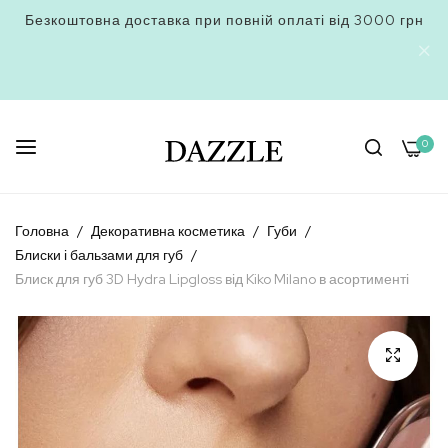
Безкоштовна доставка при повній оплаті від 3000 грн
0
Skip
to
Головна
Декоративна косметика
Губи
Content
Блиски і бальзами для губ
Блиск для губ 3D Hydra Lipgloss від Kiko Milano в асортименті
Перейти
до
кінця
галереї
зображень