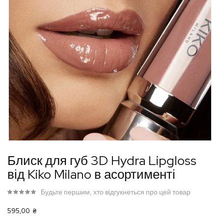
Перейти
Блиск для губ 3D Hydra Lipgloss
до
від Kiko Milano в асортименті
початку
галереї
Будьте першим, хто відгукнеться про цей товар
зображень
595,00 ₴