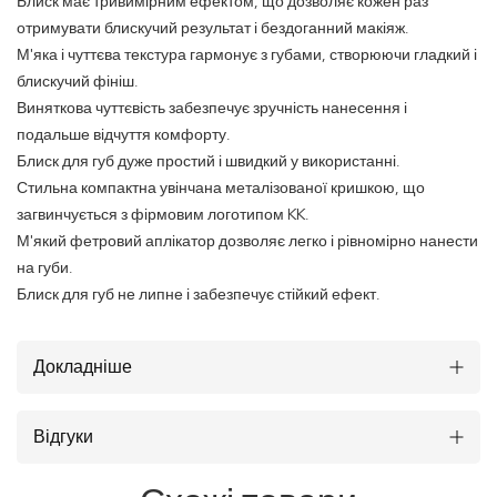
Блиск має тривимірним ефектом, що дозволяє кожен раз
отримувати блискучий результат і бездоганний макіяж.
М'яка і чуттєва текстура гармонує з губами, створюючи гладкий і
блискучий фініш.
Виняткова чуттєвість забезпечує зручність нанесення і
подальше відчуття комфорту.
Блиск для губ дуже простий і швидкий у використанні.
Стильна компактна увінчана металізованої кришкою, що
загвинчується з фірмовим логотипом KK.
М'який фетровий аплікатор дозволяє легко і рівномірно нанести
на губи.
Блиск для губ не липне і забезпечує стійкий ефект.
Докладніше
Відгуки