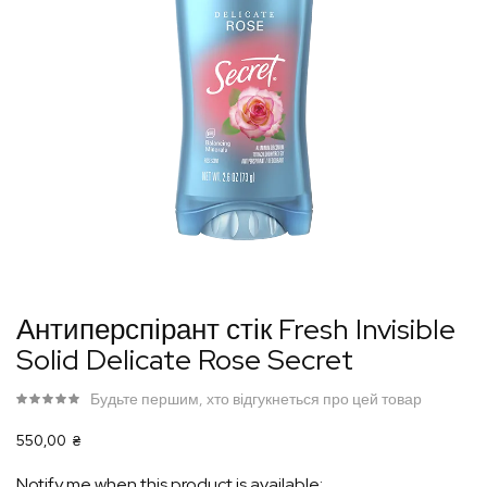
Перейти
Антиперспірант стік Fresh Invisible
до
Solid Delicate Rose Secret
початку
галереї
Будьте першим, хто відгукнеться про цей товар
зображень
550,00 ₴
Notify me when this product is available: