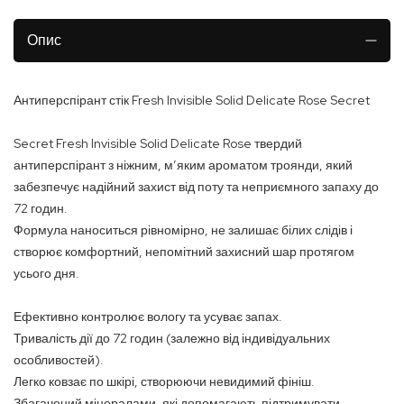
Опис
Антиперспірант стік Fresh Invisible Solid Delicate Rose Secret
Secret Fresh Invisible Solid Delicate Rose твердий
антиперспірант з ніжним, м’яким ароматом троянди, який
забезпечує надійний захист від поту та неприємного запаху до
72 годин.
Формула наноситься рівномірно, не залишає білих слідів і
створює комфортний, непомітний захисний шар протягом
усього дня.
Ефективно контролює вологу та усуває запах.
Тривалість дії до 72 годин (залежно від індивідуальних
особливостей).
Легко ковзає по шкірі, створюючи невидимий фініш.
Збагачений мінералами, які допомагають підтримувати