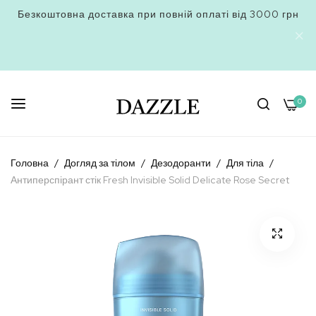
Безкоштовна доставка при повній оплаті від 3000 грн
0
Skip
to
Головна
Догляд за тілом
Дезодоранти
Для тіла
Content
Антиперспірант стік Fresh Invisible Solid Delicate Rose Secret
Перейти
до
кінця
галереї
зображень