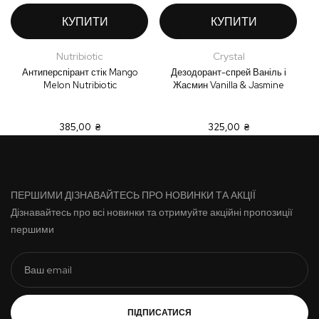
КУПИТИ
КУПИТИ
Nutribiotic
Crystal
Антиперспірант стік Mango
Дезодорант-спрей Ваніль і
А
Melon Nutribiotic
Жасмин Vanilla & Jasmine
385,00 ₴
325,00 ₴
ПЕРШИМИ ДІЗНАВАЙТЕСЬ ПРО НОВИНКИ ТА АКЦІЇ
Дізнавайтесь про всі новинки та отримуйте акційні пропозиції
першими
ПІДПИСАТИСЯ