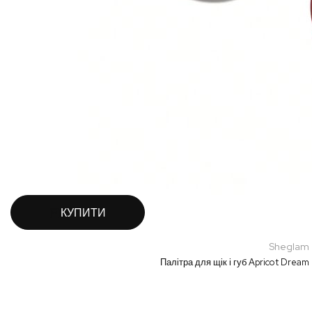
КУПИТИ
Sheglam
Палітра для щік і губ Apricot Drea