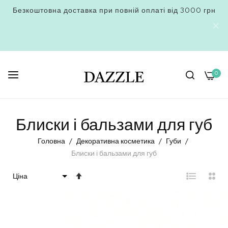
 від 3000 грн
Знижки до -40% в розділі SALE
0
Skip
to
Блиски і бальзами для губ
Content
Головна
Декоративна косметика
Губи
Блиски і бальзами для губ
Сортувати
у
порядку
збільшення